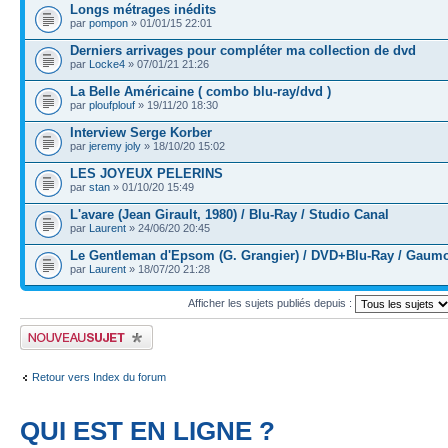
Longs métrages inédits
par
pompon
» 01/01/15 22:01
Derniers arrivages pour compléter ma collection de dvd
par
Locke4
» 07/01/21 21:26
La Belle Américaine ( combo blu-ray/dvd )
par
ploufplouf
» 19/11/20 18:30
Interview Serge Korber
par
jeremy joly
» 18/10/20 15:02
LES JOYEUX PELERINS
par
stan
» 01/10/20 15:49
L'avare (Jean Girault, 1980) / Blu-Ray / Studio Canal
par
Laurent
» 24/06/20 20:45
Le Gentleman d'Epsom (G. Grangier) / DVD+Blu-Ray / Gaum
par
Laurent
» 18/07/20 21:28
Afficher les sujets publiés depuis :
Publier un nouveau sujet
Retour vers Index du forum
QUI EST EN LIGNE ?