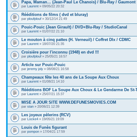
Papa, Maman… (Jean-Paul Le Chanois) / Blu-Ray / Gaumont
par
Laurent
» 09/05/22 20:32
Rééditions de films ( dvd et bluray)
par
ploufplouf
» 30/12/14 21:49
Pouic-Pouic (Jean Girault) / DVD+Blu-Ray / StudioCanal
par
Laurent
» 01/07/22 21:10
Le mouton à cinq pattes (H. Verneuil) / Coffret Dlx / CDMC
par
Laurent
» 18/07/20 21:35
Croisière pour l'inconnu (1948) en dvd !!!
par
ploufplouf
» 25/05/21 16:57
Article sur Pouic-Pouic
par
jeremy joly
» 08/08/21 16:58
Champeaux fête les 40 ans de La Soupe Aux Choux
par
Laurent
» 01/08/21 14:10
Rééditions BOF La Soupe Aux Choux & Le Gendarme De St-
par
Laurent
» 25/07/21 15:37
MISE A JOUR SITE WWW.DEFUNESMOVIES.COM
par
stan
» 20/06/21 12:39
Les joyeux pèlerins (RCV)
par
Locke4
» 19/05/21 19:09
Louis de Funès figurant
par
pompon
» 17/04/21 17:59