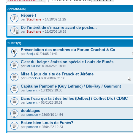
ANNONCE(S)
Réparé !
par
Stephane
» 14/10/09 11:25
De l'intérêt de s'inscrire avant de poster...
par
Stephane
» 16/02/06 16:28
SUJET(S)
Présentation des membres du Forum Cruchot & Co
par
Benj
» 01/01/05 21:41
C'est du belge : émission spéciale Louis de Funès
par
MOULINS
» 01/02/23 18:15
Mise à jour du site de Franck et Jérôme
par
Franck74
» 06/08/07 21:08
Capitaine Pantoufle (Guy Lefranc) / Blu-Ray / Gaumont
par
Laurent
» 13/12/22 19:36
Dans l'eau qui fait des bulles (Delbez) / Coffret Dlx / CDMC
par
Laurent
» 03/01/23 20:51
doublages
par
pompon
» 23/09/10 14:54
Est-ce bien Louis de Funès?
par
pompon
» 25/04/22 12:23