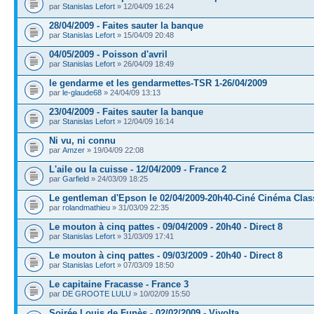
par
Stanislas Lefort
» 12/04/09 16:24
28/04/2009 - Faites sauter la banque
par
Stanislas Lefort
» 15/04/09 20:48
04/05/2009 - Poisson d'avril
par
Stanislas Lefort
» 26/04/09 18:49
le gendarme et les gendarmettes-TSR 1-26/04/2009
par
le-glaude68
» 24/04/09 13:13
23/04/2009 - Faites sauter la banque
par
Stanislas Lefort
» 12/04/09 16:14
Ni vu, ni connu
par
Amzer
» 19/04/09 22:08
L'aile ou la cuisse - 12/04/2009 - France 2
par
Garfield
» 24/03/09 18:25
Le gentleman d'Epson le 02/04/2009-20h40-Ciné Cinéma Clas
par
rolandmathieu
» 31/03/09 22:35
Le mouton à cinq pattes - 09/04/2009 - 20h40 - Direct 8
par
Stanislas Lefort
» 31/03/09 17:41
Le mouton à cinq pattes - 09/03/2009 - 20h40 - Direct 8
par
Stanislas Lefort
» 07/03/09 18:50
Le capitaine Fracasse - France 3
par
DE GROOTE LULU
» 10/02/09 15:50
Soirée Louis de Funès - 02/02/2009 - Vivolta