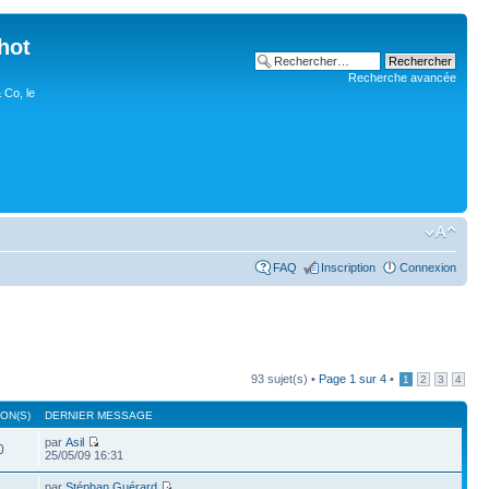
hot
Recherche avancée
 Co, le
FAQ
Inscription
Connexion
93 sujet(s) •
Page
1
sur
4
•
1
2
3
4
ON(S)
DERNIER MESSAGE
par
Asil
0
25/05/09 16:31
par
Stéphan Guérard