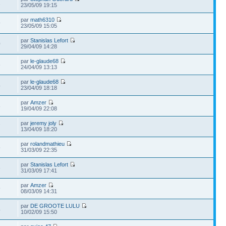
2
23/05/09 19:15
par
math6310
9
23/05/09 15:05
par
Stanislas Lefort
0
29/04/09 14:28
par
le-glaude68
6
24/04/09 13:13
par
le-glaude68
4
23/04/09 18:18
par
Amzer
8
19/04/09 22:08
par
jeremy joly
7
13/04/09 18:20
par
rolandmathieu
5
31/03/09 22:35
par
Stanislas Lefort
6
31/03/09 17:41
par
Amzer
9
08/03/09 14:31
par
DE GROOTE LULU
4
10/02/09 15:50