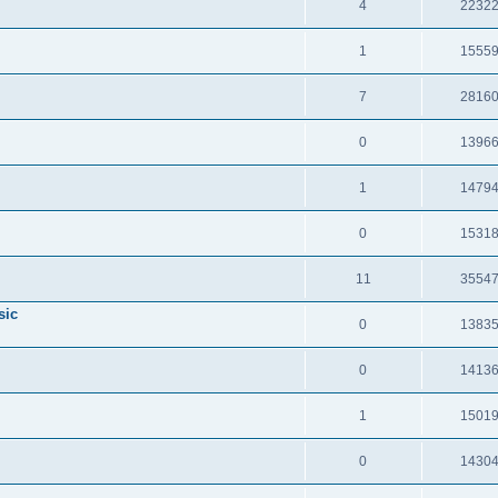
4
2232
1
1555
7
2816
0
1396
1
1479
0
1531
11
3554
sic
0
1383
0
1413
1
1501
0
1430