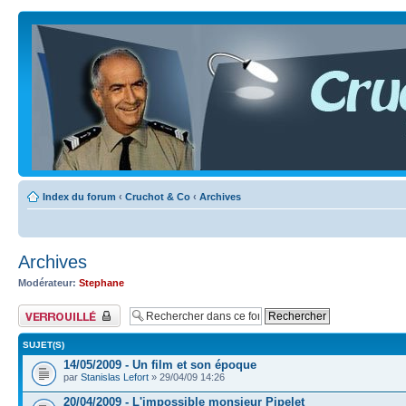
Index du forum
‹
Cruchot & Co
‹
Archives
Archives
Modérateur:
Stephane
Forum verrouillé
SUJET(S)
14/05/2009 - Un film et son époque
par
Stanislas Lefort
» 29/04/09 14:26
20/04/2009 - L'impossible monsieur Pipelet