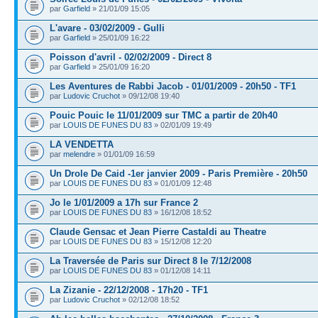
par
Garfield
» 21/01/09 15:05
L'avare - 03/02/2009 - Gulli
par
Garfield
» 25/01/09 16:22
Poisson d'avril - 02/02/2009 - Direct 8
par
Garfield
» 25/01/09 16:20
Les Aventures de Rabbi Jacob - 01/01/2009 - 20h50 - TF1
par
Ludovic Cruchot
» 09/12/08 19:40
Pouic Pouic le 11/01/2009 sur TMC a partir de 20h40
par
LOUIS DE FUNES DU 83
» 02/01/09 19:49
LA VENDETTA
par
melendre
» 01/01/09 16:59
Un Drole De Caid -1er janvier 2009 - Paris Première - 20h50
par
LOUIS DE FUNES DU 83
» 01/01/09 12:48
Jo le 1/01/2009 a 17h sur France 2
par
LOUIS DE FUNES DU 83
» 16/12/08 18:52
Claude Gensac et Jean Pierre Castaldi au Theatre
par
LOUIS DE FUNES DU 83
» 15/12/08 12:20
La Traversée de Paris sur Direct 8 le 7/12/2008
par
LOUIS DE FUNES DU 83
» 01/12/08 14:11
La Zizanie - 22/12/2008 - 17h20 - TF1
par
Ludovic Cruchot
» 02/12/08 18:52