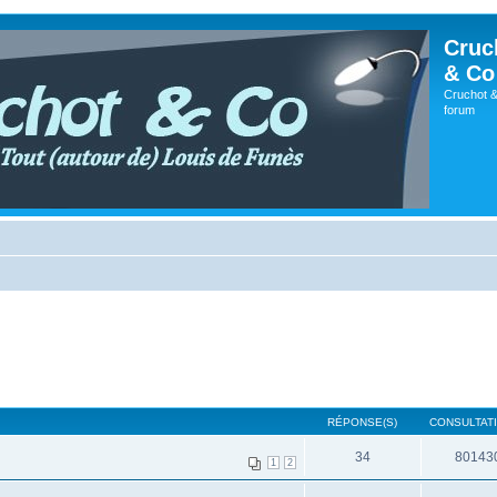
Cruc
& Co
Cruchot &
forum
RÉPONSE(S)
CONSULTATI
34
80143
1
2