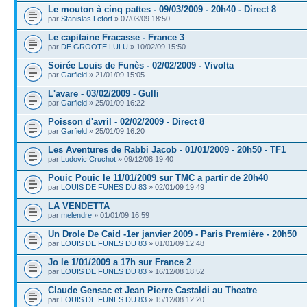
Le mouton à cinq pattes - 09/03/2009 - 20h40 - Direct 8
par
Stanislas Lefort
» 07/03/09 18:50
Le capitaine Fracasse - France 3
par
DE GROOTE LULU
» 10/02/09 15:50
Soirée Louis de Funès - 02/02/2009 - Vivolta
par
Garfield
» 21/01/09 15:05
L'avare - 03/02/2009 - Gulli
par
Garfield
» 25/01/09 16:22
Poisson d'avril - 02/02/2009 - Direct 8
par
Garfield
» 25/01/09 16:20
Les Aventures de Rabbi Jacob - 01/01/2009 - 20h50 - TF1
par
Ludovic Cruchot
» 09/12/08 19:40
Pouic Pouic le 11/01/2009 sur TMC a partir de 20h40
par
LOUIS DE FUNES DU 83
» 02/01/09 19:49
LA VENDETTA
par
melendre
» 01/01/09 16:59
Un Drole De Caid -1er janvier 2009 - Paris Première - 20h50
par
LOUIS DE FUNES DU 83
» 01/01/09 12:48
Jo le 1/01/2009 a 17h sur France 2
par
LOUIS DE FUNES DU 83
» 16/12/08 18:52
Claude Gensac et Jean Pierre Castaldi au Theatre
par
LOUIS DE FUNES DU 83
» 15/12/08 12:20