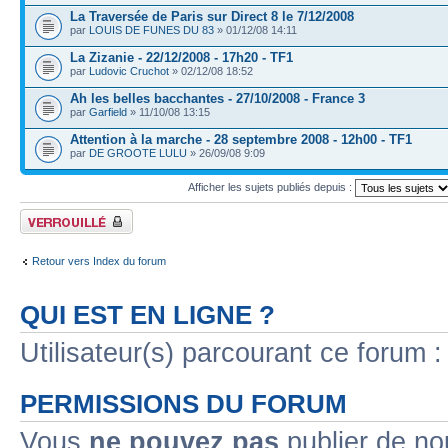
La Traversée de Paris sur Direct 8 le 7/12/2008
par
LOUIS DE FUNES DU 83
» 01/12/08 14:11
La Zizanie - 22/12/2008 - 17h20 - TF1
par
Ludovic Cruchot
» 02/12/08 18:52
Ah les belles bacchantes - 27/10/2008 - France 3
par
Garfield
» 11/10/08 13:15
Attention à la marche - 28 septembre 2008 - 12h00 - TF1
par
DE GROOTE LULU
» 26/09/08 9:09
Afficher les sujets publiés depuis :
Forum verrouillé
Retour vers Index du forum
QUI EST EN LIGNE ?
Utilisateur(s) parcourant ce forum : 
PERMISSIONS DU FORUM
Vous
ne pouvez pas
publier de no