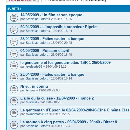
SUJET(S)
14/05/2009 - Un film et son époque
par
Stanislas Lefort
» 29/04/09 14:26
20/04/2009 - L'impossible monsieur Pipelet
par
Stanislas Lefort
» 12/04/09 16:24
28/04/2009 - Faites sauter la banque
par
Stanislas Lefort
» 15/04/09 20:48
04/05/2009 - Poisson d'avril
par
Stanislas Lefort
» 26/04/09 18:49
le gendarme et les gendarmettes-TSR 1-26/04/2009
par
le-glaude68
» 24/04/09 13:13
23/04/2009 - Faites sauter la banque
par
Stanislas Lefort
» 12/04/09 16:14
Ni vu, ni connu
par
Amzer
» 19/04/09 22:08
L'aile ou la cuisse - 12/04/2009 - France 2
par
Garfield
» 24/03/09 18:25
Le gentleman d'Epson le 02/04/2009-20h40-Ciné Cinéma Clas
par
rolandmathieu
» 31/03/09 22:35
Le mouton à cinq pattes - 09/04/2009 - 20h40 - Direct 8
par
Stanislas Lefort
» 31/03/09 17:41