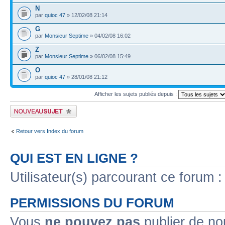
N
par
quioc 47
» 12/02/08 21:14
G
par
Monsieur Septime
» 04/02/08 16:02
Z
par
Monsieur Septime
» 06/02/08 15:49
O
par
quioc 47
» 28/01/08 21:12
Afficher les sujets publiés depuis :
Publier un nouveau sujet
Retour vers Index du forum
QUI EST EN LIGNE ?
Utilisateur(s) parcourant ce forum : 
PERMISSIONS DU FORUM
Vous
ne pouvez pas
publier de no