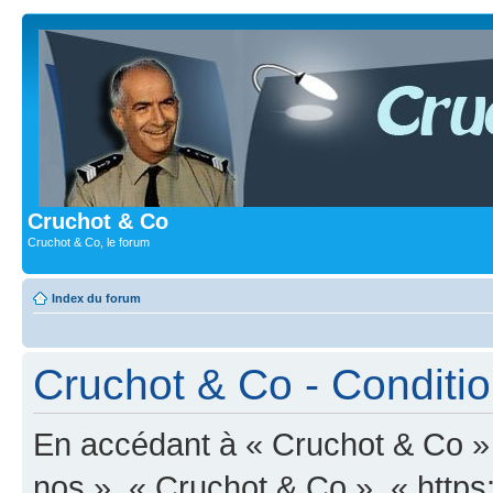
Cruchot & Co
Cruchot & Co, le forum
Index du forum
Cruchot & Co - Condition
En accédant à « Cruchot & Co » (
nos », « Cruchot & Co », « https