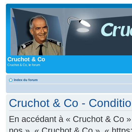
Cruchot & Co
Cruchot & Co, le forum
Index du forum
Cruchot & Co - Condition
En accédant à « Cruchot & Co » (
nos », « Cruchot & Co », « https