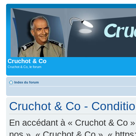
Cruchot & Co
Cruchot & Co, le forum
Index du forum
Cruchot & Co - Condition
En accédant à « Cruchot & Co » (
nos », « Cruchot & Co », « https