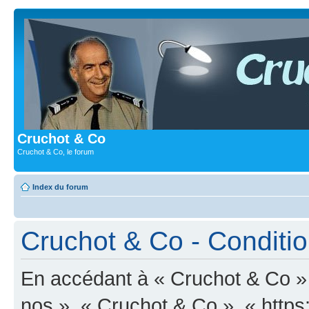
Cruchot & Co
Cruchot & Co, le forum
Index du forum
Cruchot & Co - Condition
En accédant à « Cruchot & Co » (
nos », « Cruchot & Co », « https