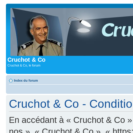
Cruchot & Co
Cruchot & Co, le forum
Index du forum
Cruchot & Co - Condition
En accédant à « Cruchot & Co » (
nos », « Cruchot & Co », « https