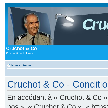
Cruchot & Co
Cruchot & Co, le forum
Index du forum
Cruchot & Co - Condition
En accédant à « Cruchot & Co » (
nos », « Cruchot & Co », « https