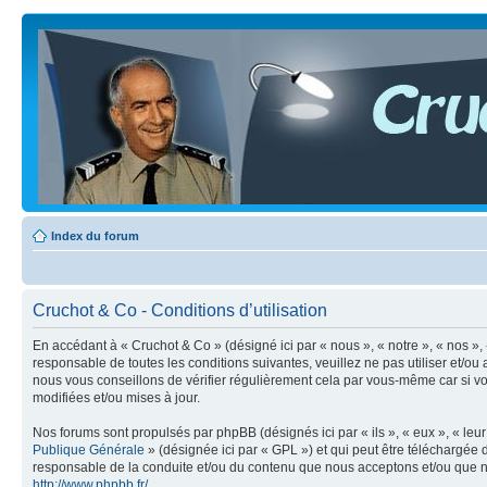
Index du forum
Cruchot & Co - Conditions d’utilisation
En accédant à « Cruchot & Co » (désigné ici par « nous », « notre », « nos »,
responsable de toutes les conditions suivantes, veuillez ne pas utiliser et/
nous vous conseillons de vérifier régulièrement cela par vous-même car si vo
modifiées et/ou mises à jour.
Nos forums sont propulsés par phpBB (désignés ici par « ils », « eux », « le
Publique Générale
» (désignée ici par « GPL ») et qui peut être téléchargée
responsable de la conduite et/ou du contenu que nous acceptons et/ou que n
http://www.phpbb.fr/
.