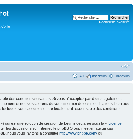
hot
Recherche avancée
 Co, le
FAQ
Inscription
Connexion
nsable des conditions suivantes. Si vous n’acceptez pas d’être légalement
uel moment et nous essaierons de vous informer de ces modifications, bien que
 effectuées, vous acceptez d’être légalement responsable des conditions
») qui est une solution de création de forums déclarée sous la «
Licence
liter les discussions sur internet, le phpBB Group n’est en aucun cas
pBB, nous vous invitons à consulter
http://www.phpbb.com/
ou