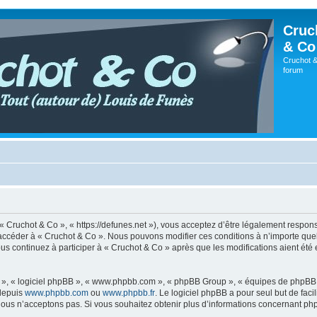
Cruc
& Co
Cruchot &
forum
 « Cruchot & Co », « https://defunes.net »), vous acceptez d’être légalement respo
ou accéder à « Cruchot & Co ». Nous pouvons modifier ces conditions à n’importe q
us continuez à participer à « Cruchot & Co » après que les modifications aient été
ur », « logiciel phpBB », « www.phpbb.com », « phpBB Group », « équipes de phpBB 
 depuis
www.phpbb.com
ou
www.phpbb.fr
. Le logiciel phpBB a pour seul but de faci
ous n’acceptons pas. Si vous souhaitez obtenir plus d’informations concernant ph