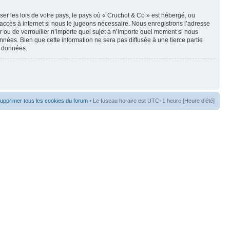
er les lois de votre pays, le pays où « Cruchot & Co » est hébergé, ou
accès à internet si nous le jugeons nécessaire. Nous enregistrons l’adresse
er ou de verrouiller n’importe quel sujet à n’importe quel moment si nous
nées. Bien que cette information ne sera pas diffusée à une tierce partie
s données.
upprimer tous les cookies du forum
• Le fuseau horaire est UTC+1 heure [Heure d’été]