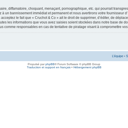
ire, diffamatoire, choquant, menaçant, pornographique, etc. qui pourrait transgress
ez à un bannissement immédiat et permanent et nous avertirons votre fournisseur d’
cceptez le fait que « Cruchot & Co » ait le droit de supprimer, d’éditer, de déplac
outes les informations que vous avez saisies soient stockées dans notre base de don
enus comme responsables en cas de tentative de piratage visant à compromettre vo
L’équipe
•
S
Propulsé par
phpBB
® Forum Software © phpBB Group
Traduction et support en français
•
Hébergement phpBB