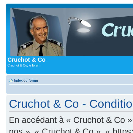
Cruchot & Co
Cruchot & Co, le forum
Index du forum
Cruchot & Co - Condition
En accédant à « Cruchot & Co » (
nos », « Cruchot & Co », « https