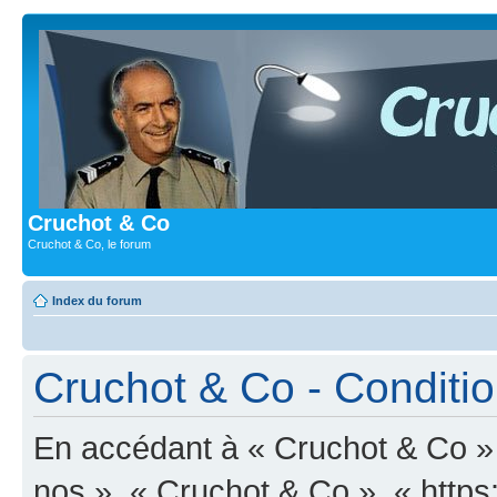
Cruchot & Co
Cruchot & Co, le forum
Index du forum
Cruchot & Co - Condition
En accédant à « Cruchot & Co » (
nos », « Cruchot & Co », « https