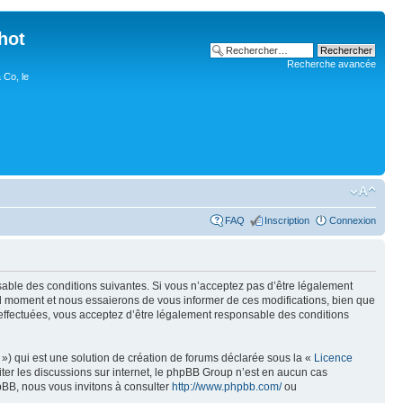
hot
Recherche avancée
 Co, le
FAQ
Inscription
Connexion
nsable des conditions suivantes. Si vous n’acceptez pas d’être légalement
uel moment et nous essaierons de vous informer de ces modifications, bien que
 effectuées, vous acceptez d’être légalement responsable des conditions
») qui est une solution de création de forums déclarée sous la «
Licence
liter les discussions sur internet, le phpBB Group n’est en aucun cas
pBB, nous vous invitons à consulter
http://www.phpbb.com/
ou