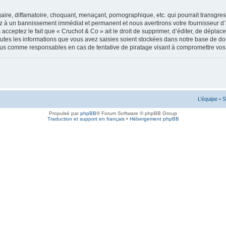
ire, diffamatoire, choquant, menaçant, pornographique, etc. qui pourrait transgress
ez à un bannissement immédiat et permanent et nous avertirons votre fournisseur d’
cceptez le fait que « Cruchot & Co » ait le droit de supprimer, d’éditer, de déplac
outes les informations que vous avez saisies soient stockées dans notre base de don
enus comme responsables en cas de tentative de piratage visant à compromettre vo
L’équipe
•
S
Propulsé par
phpBB
® Forum Software © phpBB Group
Traduction et support en français
•
Hébergement phpBB