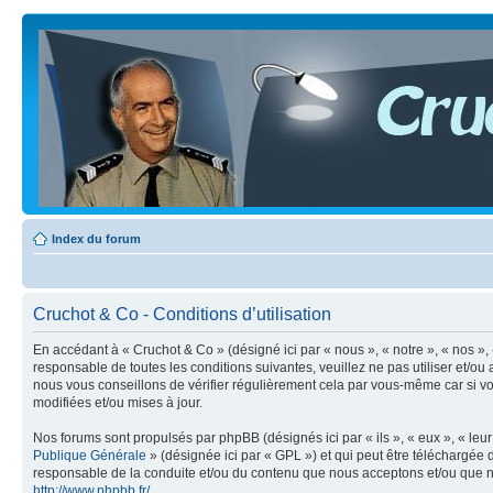
Index du forum
Cruchot & Co - Conditions d’utilisation
En accédant à « Cruchot & Co » (désigné ici par « nous », « notre », « nos »,
responsable de toutes les conditions suivantes, veuillez ne pas utiliser et/
nous vous conseillons de vérifier régulièrement cela par vous-même car si vo
modifiées et/ou mises à jour.
Nos forums sont propulsés par phpBB (désignés ici par « ils », « eux », « le
Publique Générale
» (désignée ici par « GPL ») et qui peut être téléchargée
responsable de la conduite et/ou du contenu que nous acceptons et/ou que n
http://www.phpbb.fr/
.