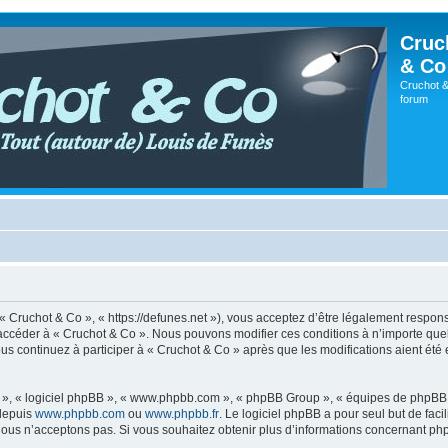
Cruc
& Co
Cruchot &
forum
 « Cruchot & Co », « https://defunes.net »), vous acceptez d’être légalement respo
ou accéder à « Cruchot & Co ». Nous pouvons modifier ces conditions à n’importe q
us continuez à participer à « Cruchot & Co » après que les modifications aient été
ur », « logiciel phpBB », « www.phpbb.com », « phpBB Group », « équipes de phpBB 
 depuis
www.phpbb.com
ou
www.phpbb.fr
. Le logiciel phpBB a pour seul but de faci
ous n’acceptons pas. Si vous souhaitez obtenir plus d’informations concernant ph