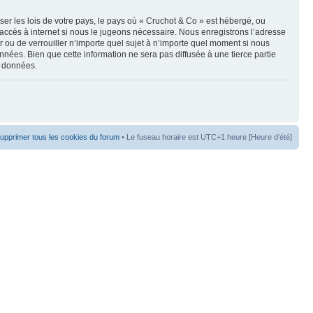
er les lois de votre pays, le pays où « Cruchot & Co » est hébergé, ou
accès à internet si nous le jugeons nécessaire. Nous enregistrons l’adresse
er ou de verrouiller n’importe quel sujet à n’importe quel moment si nous
nées. Bien que cette information ne sera pas diffusée à une tierce partie
s données.
upprimer tous les cookies du forum
• Le fuseau horaire est UTC+1 heure [Heure d’été]