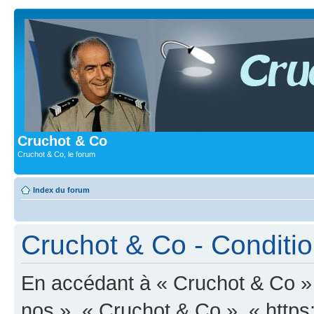
Cruchot & Co
Cruchot & Co, le forum
Index du forum
Cruchot & Co - Condition
En accédant à « Cruchot & Co » (
nos », « Cruchot & Co », « https