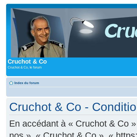
Cruchot & Co
Cruchot & Co, le forum
Index du forum
Cruchot & Co - Condition
En accédant à « Cruchot & Co » (
nos », « Cruchot & Co », « https