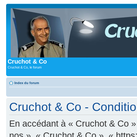
Cruchot & Co
Cruchot & Co, le forum
Index du forum
Cruchot & Co - Condition
En accédant à « Cruchot & Co » (
nos », « Cruchot & Co », « https