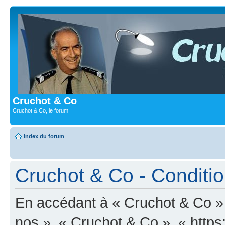
Cruchot & Co
Cruchot & Co, le forum
Index du forum
Cruchot & Co - Condition
En accédant à « Cruchot & Co » (
nos », « Cruchot & Co », « https