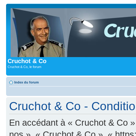
Cruchot & Co
Cruchot & Co, le forum
Index du forum
Cruchot & Co - Condition
En accédant à « Cruchot & Co » (
nos », « Cruchot & Co », « https