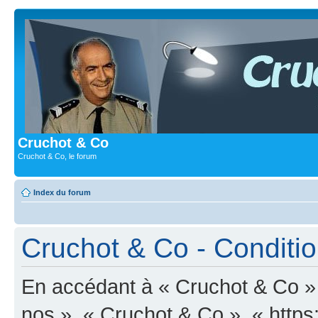
Cruchot & Co
Cruchot & Co, le forum
Index du forum
Cruchot & Co - Condition
En accédant à « Cruchot & Co » (
nos », « Cruchot & Co », « https