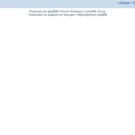
L’équipe
•
S
Propulsé par
phpBB
® Forum Software © phpBB Group
Traduction et support en français
•
Hébergement phpBB