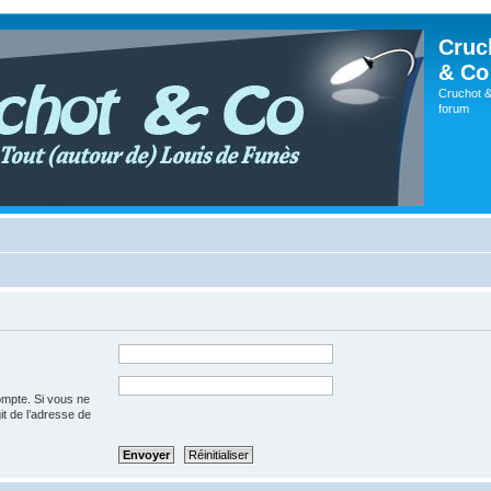
Cruc
& Co
Cruchot &
forum
ompte. Si vous ne
git de l’adresse de