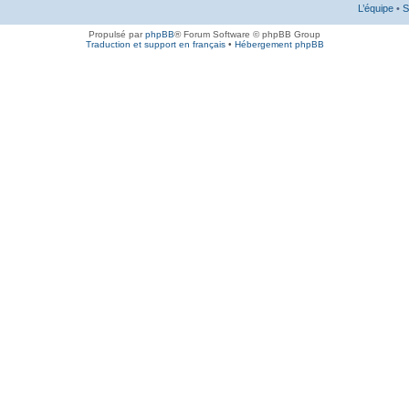
L’équipe
•
S
Propulsé par
phpBB
® Forum Software © phpBB Group
Traduction et support en français
•
Hébergement phpBB