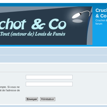
Cruc
& Co
Cruchot &
forum
ompte. Si vous ne
git de l’adresse de