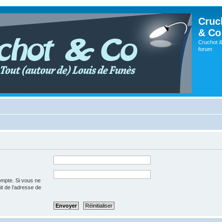
Cruc
& Co
Cruchot &
forum
ompte. Si vous ne
git de l’adresse de