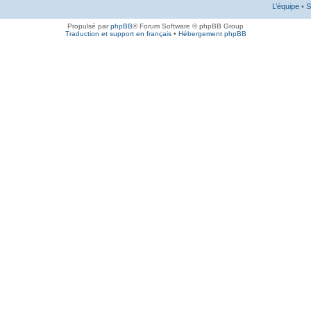
L’équipe
•
S
Propulsé par
phpBB
® Forum Software © phpBB Group
Traduction et support en français
•
Hébergement phpBB