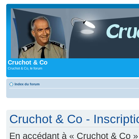
Cruchot & Co
Cruchot & Co, le forum
Index du forum
Cruchot & Co - Inscripti
En accédant à « Cruchot & Co » (