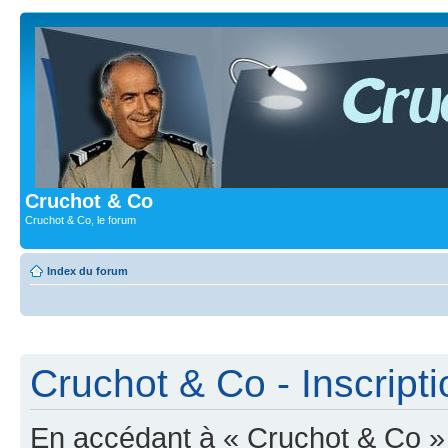
Cruchot & Co
Cruchot & Co, le forum
Index du forum
Cruchot & Co - Inscripti
En accédant à « Cruchot & Co » (