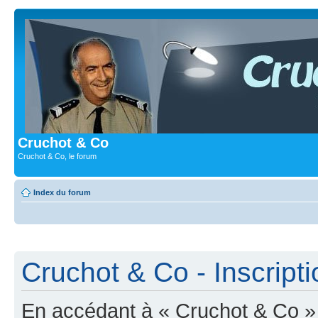
Cruchot & Co
Cruchot & Co, le forum
Index du forum
Cruchot & Co - Inscripti
En accédant à « Cruchot & Co » (