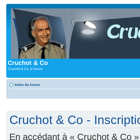
Cruchot & Co
Cruchot & Co, le forum
Index du forum
Cruchot & Co - Inscripti
En accédant à « Cruchot & Co » (