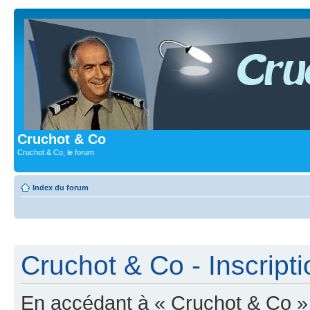
Cruchot & Co
Cruchot & Co, le forum
Index du forum
Cruchot & Co - Inscripti
En accédant à « Cruchot & Co » (