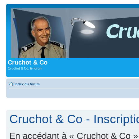
Cruchot & Co
Cruchot & Co, le forum
Index du forum
Cruchot & Co - Inscripti
En accédant à « Cruchot & Co » (