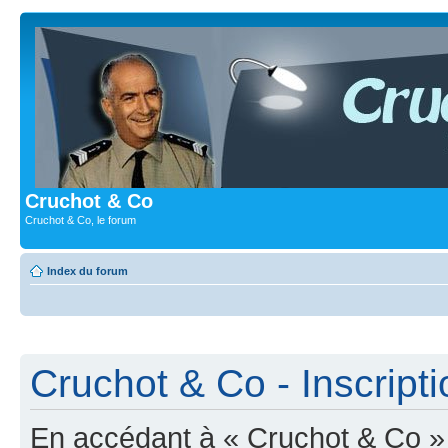
Cruchot & Co
Cruchot & Co, le forum
Index du forum
Cruchot & Co - Inscripti
En accédant à « Cruchot & Co » (