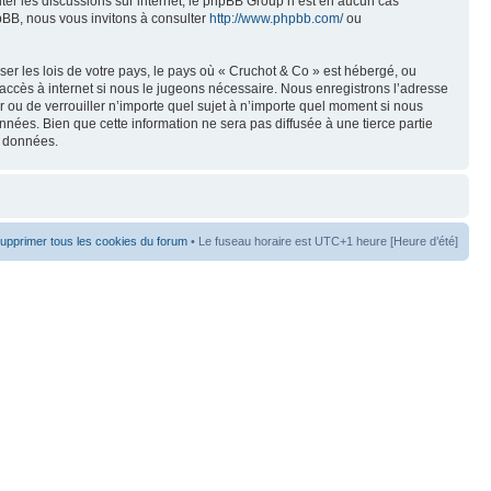
liter les discussions sur internet, le phpBB Group n’est en aucun cas
pBB, nous vous invitons à consulter
http://www.phpbb.com/
ou
er les lois de votre pays, le pays où « Cruchot & Co » est hébergé, ou
accès à internet si nous le jugeons nécessaire. Nous enregistrons l’adresse
er ou de verrouiller n’importe quel sujet à n’importe quel moment si nous
nées. Bien que cette information ne sera pas diffusée à une tierce partie
s données.
upprimer tous les cookies du forum
• Le fuseau horaire est UTC+1 heure [Heure d’été]