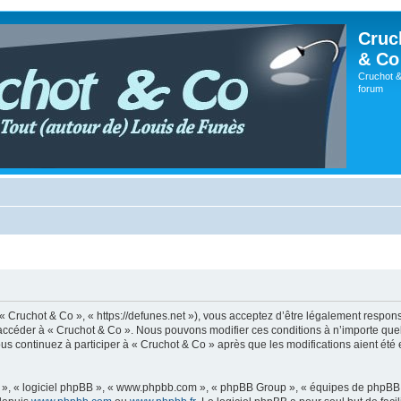
Cruc
& Co
Cruchot &
forum
 « Cruchot & Co », « https://defunes.net »), vous acceptez d’être légalement respo
ou accéder à « Cruchot & Co ». Nous pouvons modifier ces conditions à n’importe q
us continuez à participer à « Cruchot & Co » après que les modifications aient été
ur », « logiciel phpBB », « www.phpbb.com », « phpBB Group », « équipes de phpBB 