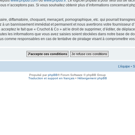
 depuis
www.phpbb.com
ou
www.phpbb.fr
. Le logiciel phpBB a pour seul but de faci
ous n’acceptons pas. Si vous souhaitez obtenir plus d’informations concernant ph
ire, diffamatoire, choquant, menaçant, pornographique, etc. qui pourrait transgress
ez à un bannissement immédiat et permanent et nous avertirons votre fournisseur d’
cceptez le fait que « Cruchot & Co » ait le droit de supprimer, d’éditer, de déplac
outes les informations que vous avez saisies soient stockées dans notre base de don
enus comme responsables en cas de tentative de piratage visant à compromettre vo
L’équipe
•
S
Propulsé par
phpBB
® Forum Software © phpBB Group
Traduction et support en français
•
Hébergement phpBB