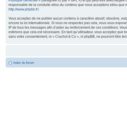
Publique Générale
» (désignée ici par « GPL ») et qui peut être téléchargée
responsable de la conduite et/ou du contenu que nous acceptons et/ou que n
http://www.phpbb.fr/
.
Vous acceptez de ne publier aucun contenu à caractère abusif, obscène, vulga
encore la loi internationale. Si vous ne respectez pas cela, vous vous expos
IP de tous les messages afin d’aider au renforcement de ces conditions. Vous a
estimons que cela est nécessaire. En tant qu’utilisateur, vous acceptez que t
sans votre consentement, ni « Cruchot & Co », ni phpBB, ne pourront être t
Index du forum