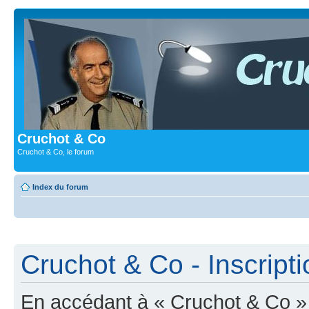
Cruchot & Co
Cruchot & Co, le forum
Index du forum
Cruchot & Co - Inscripti
En accédant à « Cruchot & Co » (