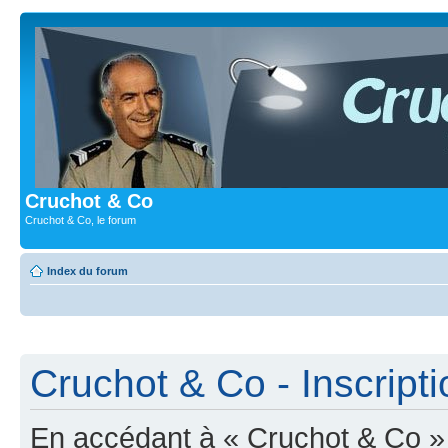
Cruchot & Co
Cruchot & Co, le forum
Index du forum
Cruchot & Co - Inscripti
En accédant à « Cruchot & Co » (