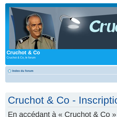
Cruchot & Co
Cruchot & Co, le forum
Index du forum
Cruchot & Co - Inscripti
En accédant à « Cruchot & Co » (