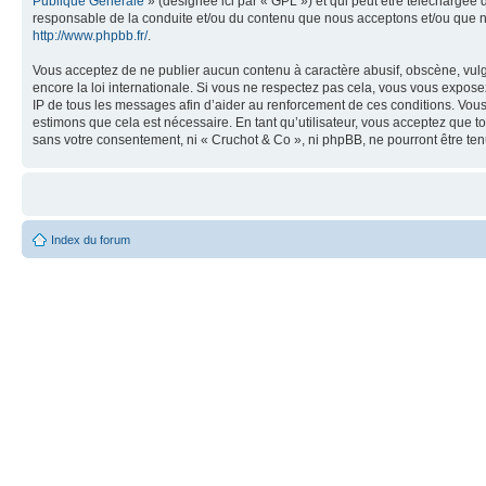
Publique Générale
» (désignée ici par « GPL ») et qui peut être téléchargée
responsable de la conduite et/ou du contenu que nous acceptons et/ou que n
http://www.phpbb.fr/
.
Vous acceptez de ne publier aucun contenu à caractère abusif, obscène, vulga
encore la loi internationale. Si vous ne respectez pas cela, vous vous expos
IP de tous les messages afin d’aider au renforcement de ces conditions. Vous a
estimons que cela est nécessaire. En tant qu’utilisateur, vous acceptez que t
sans votre consentement, ni « Cruchot & Co », ni phpBB, ne pourront être t
Index du forum