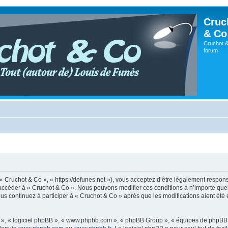
Cruc
& Co
Cruchot &
forum
 « Cruchot & Co », « https://defunes.net »), vous acceptez d’être légalement respo
ou accéder à « Cruchot & Co ». Nous pouvons modifier ces conditions à n’importe q
us continuez à participer à « Cruchot & Co » après que les modifications aient été
ur », « logiciel phpBB », « www.phpbb.com », « phpBB Group », « équipes de phpBB 