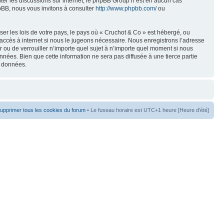
liter les discussions sur internet, le phpBB Group n’est en aucun cas
pBB, nous vous invitons à consulter
http://www.phpbb.com/
ou
er les lois de votre pays, le pays où « Cruchot & Co » est hébergé, ou
accès à internet si nous le jugeons nécessaire. Nous enregistrons l’adresse
er ou de verrouiller n’importe quel sujet à n’importe quel moment si nous
nées. Bien que cette information ne sera pas diffusée à une tierce partie
s données.
upprimer tous les cookies du forum
• Le fuseau horaire est UTC+1 heure [Heure d’été]