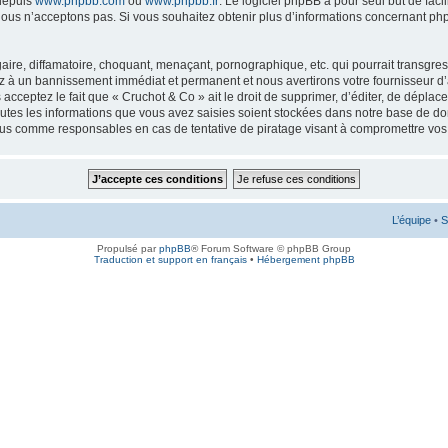
 depuis
www.phpbb.com
ou
www.phpbb.fr
. Le logiciel phpBB a pour seul but de faci
ous n’acceptons pas. Si vous souhaitez obtenir plus d’informations concernant ph
ire, diffamatoire, choquant, menaçant, pornographique, etc. qui pourrait transgress
ez à un bannissement immédiat et permanent et nous avertirons votre fournisseur d’
cceptez le fait que « Cruchot & Co » ait le droit de supprimer, d’éditer, de déplac
outes les informations que vous avez saisies soient stockées dans notre base de don
enus comme responsables en cas de tentative de piratage visant à compromettre vo
L’équipe
•
S
Propulsé par
phpBB
® Forum Software © phpBB Group
Traduction et support en français
•
Hébergement phpBB