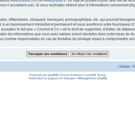
 depuis
www.phpbb.com
ou
www.phpbb.fr
. Le logiciel phpBB a pour seul but de faci
ous n’acceptons pas. Si vous souhaitez obtenir plus d’informations concernant ph
ire, diffamatoire, choquant, menaçant, pornographique, etc. qui pourrait transgress
ez à un bannissement immédiat et permanent et nous avertirons votre fournisseur d’
cceptez le fait que « Cruchot & Co » ait le droit de supprimer, d’éditer, de déplac
outes les informations que vous avez saisies soient stockées dans notre base de don
enus comme responsables en cas de tentative de piratage visant à compromettre vo
L’équipe
•
S
Propulsé par
phpBB
® Forum Software © phpBB Group
Traduction et support en français
•
Hébergement phpBB