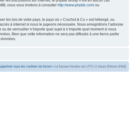
liter les discussions sur internet, le phpBB Group n’est en aucun cas
pBB, nous vous invitons à consulter
http://www.phpbb.com/
ou
er les lois de votre pays, le pays où « Cruchot & Co » est hébergé, ou
accès à internet si nous le jugeons nécessaire. Nous enregistrons l’adresse
er ou de verrouiller n’importe quel sujet à n’importe quel moment si nous
nées. Bien que cette information ne sera pas diffusée à une tierce partie
s données.
upprimer tous les cookies du forum
• Le fuseau horaire est UTC+1 heure [Heure d’été]