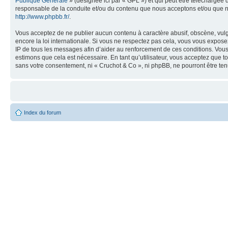
Publique Générale
» (désignée ici par « GPL ») et qui peut être téléchargée
responsable de la conduite et/ou du contenu que nous acceptons et/ou que n
http://www.phpbb.fr/
.
Vous acceptez de ne publier aucun contenu à caractère abusif, obscène, vulga
encore la loi internationale. Si vous ne respectez pas cela, vous vous expos
IP de tous les messages afin d’aider au renforcement de ces conditions. Vous a
estimons que cela est nécessaire. En tant qu’utilisateur, vous acceptez que t
sans votre consentement, ni « Cruchot & Co », ni phpBB, ne pourront être t
Index du forum