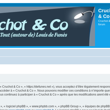
Cruc
& Co
Cruchot &
forum
 « Cruchot & Co », « https://defunes.net »), vous acceptez d’être légalement respo
ou accéder à « Cruchot & Co ». Nous pouvons modifier ces conditions à n’importe q
us continuez à participer à « Cruchot & Co » après que les modifications aient été
ur », « logiciel phpBB », « www.phpbb.com », « phpBB Group », « équipes de phpBB 