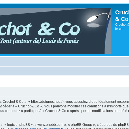
Cruc
& Co
Cruchot &
forum
 « Cruchot & Co », « https://defunes.net »), vous acceptez d’être légalement respo
ou accéder à « Cruchot & Co ». Nous pouvons modifier ces conditions à n’importe q
us continuez à participer à « Cruchot & Co » après que les modifications aient été
ur », « logiciel phpBB », « www.phpbb.com », « phpBB Group », « équipes de phpBB 