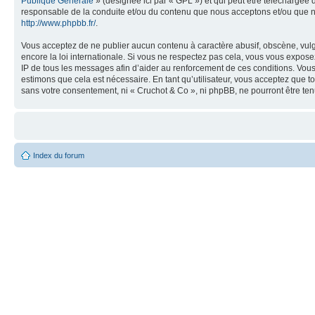
Publique Générale
» (désignée ici par « GPL ») et qui peut être téléchargée
responsable de la conduite et/ou du contenu que nous acceptons et/ou que n
http://www.phpbb.fr/
.
Vous acceptez de ne publier aucun contenu à caractère abusif, obscène, vulga
encore la loi internationale. Si vous ne respectez pas cela, vous vous expos
IP de tous les messages afin d’aider au renforcement de ces conditions. Vous a
estimons que cela est nécessaire. En tant qu’utilisateur, vous acceptez que t
sans votre consentement, ni « Cruchot & Co », ni phpBB, ne pourront être t
Index du forum