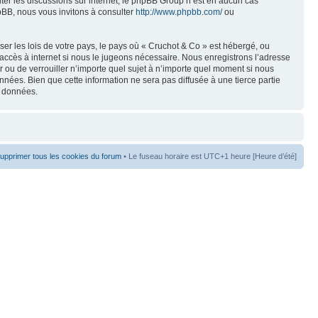
liter les discussions sur internet, le phpBB Group n’est en aucun cas
pBB, nous vous invitons à consulter
http://www.phpbb.com/
ou
er les lois de votre pays, le pays où « Cruchot & Co » est hébergé, ou
accès à internet si nous le jugeons nécessaire. Nous enregistrons l’adresse
er ou de verrouiller n’importe quel sujet à n’importe quel moment si nous
nées. Bien que cette information ne sera pas diffusée à une tierce partie
s données.
upprimer tous les cookies du forum
• Le fuseau horaire est UTC+1 heure [Heure d’été]