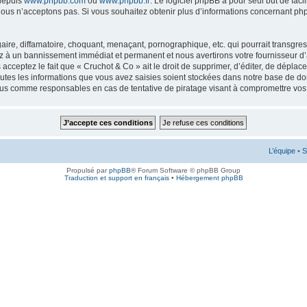
 depuis
www.phpbb.com
ou
www.phpbb.fr
. Le logiciel phpBB a pour seul but de faci
ous n’acceptons pas. Si vous souhaitez obtenir plus d’informations concernant ph
ire, diffamatoire, choquant, menaçant, pornographique, etc. qui pourrait transgress
ez à un bannissement immédiat et permanent et nous avertirons votre fournisseur d’
cceptez le fait que « Cruchot & Co » ait le droit de supprimer, d’éditer, de déplac
outes les informations que vous avez saisies soient stockées dans notre base de don
enus comme responsables en cas de tentative de piratage visant à compromettre vo
L’équipe
•
S
Propulsé par
phpBB
® Forum Software © phpBB Group
Traduction et support en français
•
Hébergement phpBB