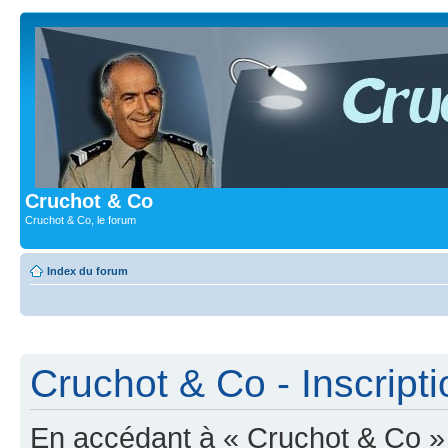
Cruchot & Co
Cruchot & Co, le forum
Index du forum
Cruchot & Co - Inscripti
En accédant à « Cruchot & Co » (