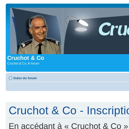
Cruchot & Co
Cruchot & Co, le forum
Index du forum
Cruchot & Co - Inscripti
En accédant à « Cruchot & Co » (