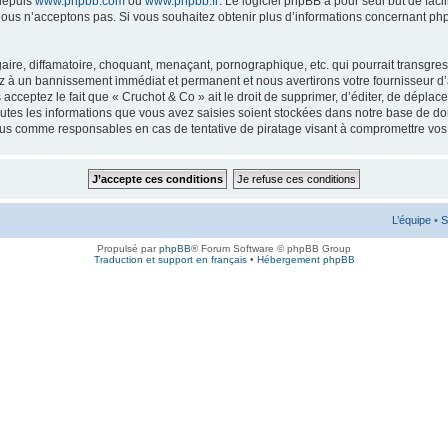
 depuis
www.phpbb.com
ou
www.phpbb.fr
. Le logiciel phpBB a pour seul but de faci
ous n’acceptons pas. Si vous souhaitez obtenir plus d’informations concernant ph
ire, diffamatoire, choquant, menaçant, pornographique, etc. qui pourrait transgress
ez à un bannissement immédiat et permanent et nous avertirons votre fournisseur d’
cceptez le fait que « Cruchot & Co » ait le droit de supprimer, d’éditer, de déplac
outes les informations que vous avez saisies soient stockées dans notre base de don
enus comme responsables en cas de tentative de piratage visant à compromettre vo
L’équipe
•
S
Propulsé par
phpBB
® Forum Software © phpBB Group
Traduction et support en français
•
Hébergement phpBB