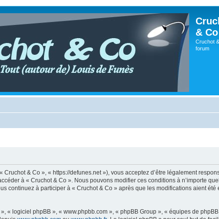
Cruc
& Co
Cruchot &
forum
 « Cruchot & Co », « https://defunes.net »), vous acceptez d’être légalement respo
ou accéder à « Cruchot & Co ». Nous pouvons modifier ces conditions à n’importe q
us continuez à participer à « Cruchot & Co » après que les modifications aient été
ur », « logiciel phpBB », « www.phpbb.com », « phpBB Group », « équipes de phpBB 