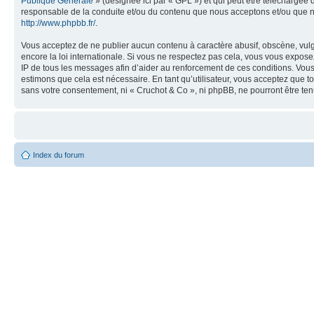
Publique Générale
» (désignée ici par « GPL ») et qui peut être téléchargée
responsable de la conduite et/ou du contenu que nous acceptons et/ou que n
http://www.phpbb.fr/
.
Vous acceptez de ne publier aucun contenu à caractère abusif, obscène, vulga
encore la loi internationale. Si vous ne respectez pas cela, vous vous expos
IP de tous les messages afin d’aider au renforcement de ces conditions. Vous a
estimons que cela est nécessaire. En tant qu’utilisateur, vous acceptez que t
sans votre consentement, ni « Cruchot & Co », ni phpBB, ne pourront être t
Index du forum