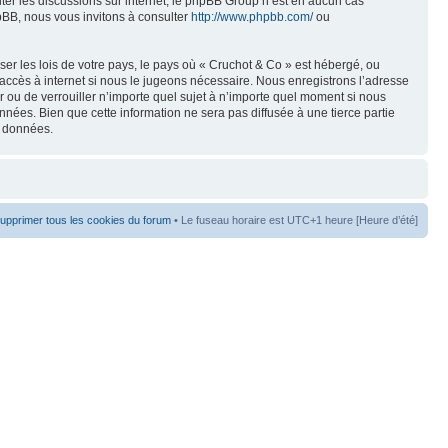
liter les discussions sur internet, le phpBB Group n’est en aucun cas
pBB, nous vous invitons à consulter
http://www.phpbb.com/
ou
er les lois de votre pays, le pays où « Cruchot & Co » est hébergé, ou
accès à internet si nous le jugeons nécessaire. Nous enregistrons l’adresse
er ou de verrouiller n’importe quel sujet à n’importe quel moment si nous
nées. Bien que cette information ne sera pas diffusée à une tierce partie
s données.
upprimer tous les cookies du forum
• Le fuseau horaire est UTC+1 heure [Heure d’été]