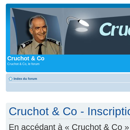
Cruchot & Co
Cruchot & Co, le forum
Index du forum
Cruchot & Co - Inscripti
En accédant à « Cruchot & Co » (