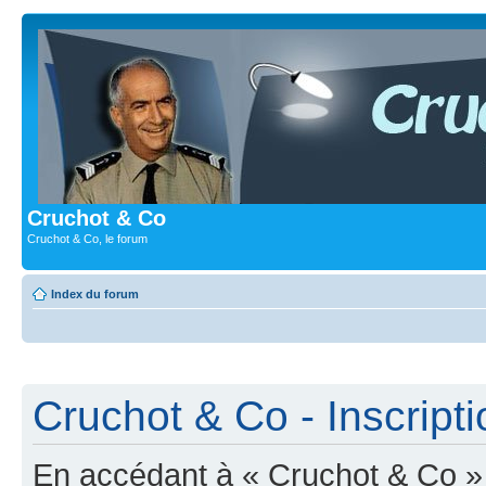
Cruchot & Co
Cruchot & Co, le forum
Index du forum
Cruchot & Co - Inscripti
En accédant à « Cruchot & Co » (