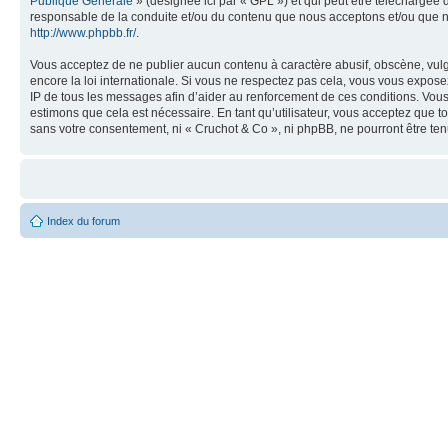
Publique Générale
» (désignée ici par « GPL ») et qui peut être téléchargée
responsable de la conduite et/ou du contenu que nous acceptons et/ou que n
http://www.phpbb.fr/
.
Vous acceptez de ne publier aucun contenu à caractère abusif, obscène, vulga
encore la loi internationale. Si vous ne respectez pas cela, vous vous expos
IP de tous les messages afin d’aider au renforcement de ces conditions. Vous a
estimons que cela est nécessaire. En tant qu’utilisateur, vous acceptez que t
sans votre consentement, ni « Cruchot & Co », ni phpBB, ne pourront être t
Index du forum