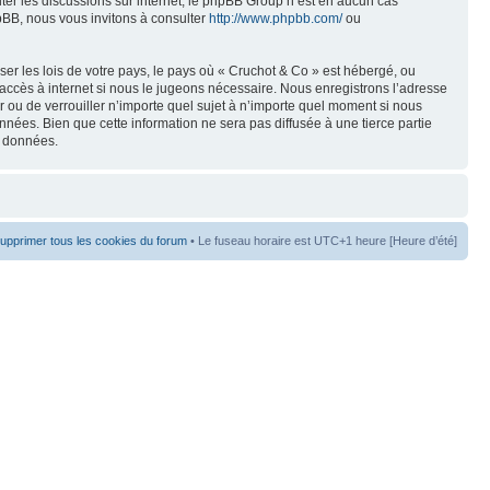
liter les discussions sur internet, le phpBB Group n’est en aucun cas
pBB, nous vous invitons à consulter
http://www.phpbb.com/
ou
er les lois de votre pays, le pays où « Cruchot & Co » est hébergé, ou
accès à internet si nous le jugeons nécessaire. Nous enregistrons l’adresse
er ou de verrouiller n’importe quel sujet à n’importe quel moment si nous
nées. Bien que cette information ne sera pas diffusée à une tierce partie
s données.
upprimer tous les cookies du forum
• Le fuseau horaire est UTC+1 heure [Heure d’été]