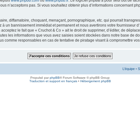
 depuis
www.phpbb.com
ou
www.phpbb.fr
. Le logiciel phpBB a pour seul but de faci
ous n’acceptons pas. Si vous souhaitez obtenir plus d’informations concernant ph
ire, diffamatoire, choquant, menaçant, pornographique, etc. qui pourrait transgress
ez à un bannissement immédiat et permanent et nous avertirons votre fournisseur d’
cceptez le fait que « Cruchot & Co » ait le droit de supprimer, d’éditer, de déplac
outes les informations que vous avez saisies soient stockées dans notre base de don
enus comme responsables en cas de tentative de piratage visant à compromettre vo
L’équipe
•
S
Propulsé par
phpBB
® Forum Software © phpBB Group
Traduction et support en français
•
Hébergement phpBB