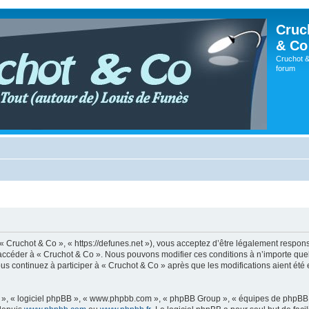
Cruc
& Co
Cruchot &
forum
 « Cruchot & Co », « https://defunes.net »), vous acceptez d’être légalement respo
ou accéder à « Cruchot & Co ». Nous pouvons modifier ces conditions à n’importe q
us continuez à participer à « Cruchot & Co » après que les modifications aient été
ur », « logiciel phpBB », « www.phpbb.com », « phpBB Group », « équipes de phpBB 