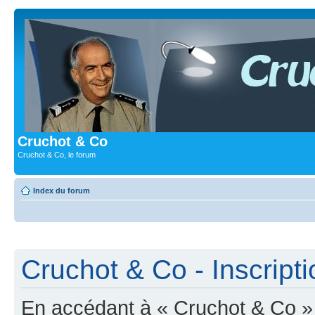
Cruchot & Co
Cruchot & Co, le forum
Index du forum
Cruchot & Co - Inscripti
En accédant à « Cruchot & Co » (