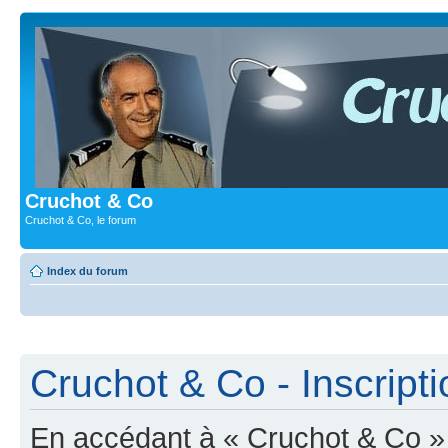
Cruchot & Co
Cruchot & Co, le forum
Index du forum
Cruchot & Co - Inscripti
En accédant à « Cruchot & Co » (