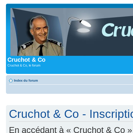
Cruchot & Co
Cruchot & Co, le forum
Index du forum
Cruchot & Co - Inscripti
En accédant à « Cruchot & Co » (