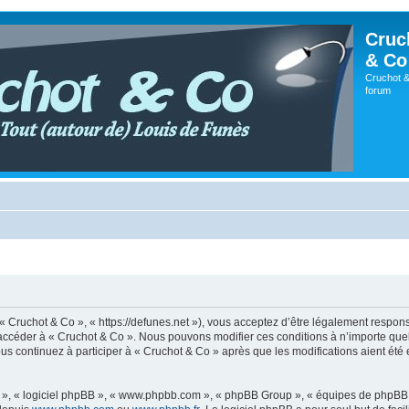
Cruc
& Co
Cruchot &
forum
 « Cruchot & Co », « https://defunes.net »), vous acceptez d’être légalement respo
ou accéder à « Cruchot & Co ». Nous pouvons modifier ces conditions à n’importe q
us continuez à participer à « Cruchot & Co » après que les modifications aient été
ur », « logiciel phpBB », « www.phpbb.com », « phpBB Group », « équipes de phpBB 