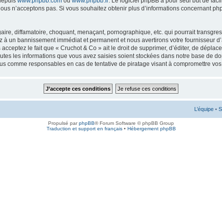
 depuis
www.phpbb.com
ou
www.phpbb.fr
. Le logiciel phpBB a pour seul but de faci
ous n’acceptons pas. Si vous souhaitez obtenir plus d’informations concernant ph
ire, diffamatoire, choquant, menaçant, pornographique, etc. qui pourrait transgress
ez à un bannissement immédiat et permanent et nous avertirons votre fournisseur d’
cceptez le fait que « Cruchot & Co » ait le droit de supprimer, d’éditer, de déplac
outes les informations que vous avez saisies soient stockées dans notre base de don
enus comme responsables en cas de tentative de piratage visant à compromettre vo
L’équipe
•
S
Propulsé par
phpBB
® Forum Software © phpBB Group
Traduction et support en français
•
Hébergement phpBB