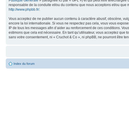
Publique Générale
» (désignée ici par « GPL ») et qui peut être téléchargée
responsable de la conduite et/ou du contenu que nous acceptons et/ou que n
http://www.phpbb.fr/
.
Vous acceptez de ne publier aucun contenu à caractère abusif, obscène, vulga
encore la loi internationale. Si vous ne respectez pas cela, vous vous expos
IP de tous les messages afin d’aider au renforcement de ces conditions. Vous a
estimons que cela est nécessaire. En tant qu’utilisateur, vous acceptez que t
sans votre consentement, ni « Cruchot & Co », ni phpBB, ne pourront être t
Index du forum