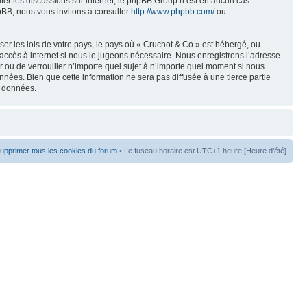
liter les discussions sur internet, le phpBB Group n’est en aucun cas
pBB, nous vous invitons à consulter
http://www.phpbb.com/
ou
er les lois de votre pays, le pays où « Cruchot & Co » est hébergé, ou
accès à internet si nous le jugeons nécessaire. Nous enregistrons l’adresse
er ou de verrouiller n’importe quel sujet à n’importe quel moment si nous
nées. Bien que cette information ne sera pas diffusée à une tierce partie
s données.
upprimer tous les cookies du forum
• Le fuseau horaire est UTC+1 heure [Heure d’été]