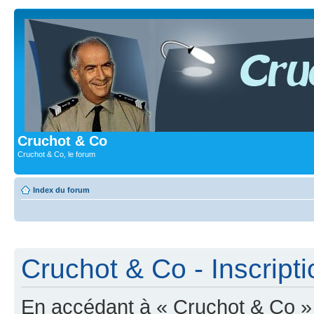
Cruchot & Co
Cruchot & Co, le forum
Index du forum
Cruchot & Co - Inscripti
En accédant à « Cruchot & Co » (