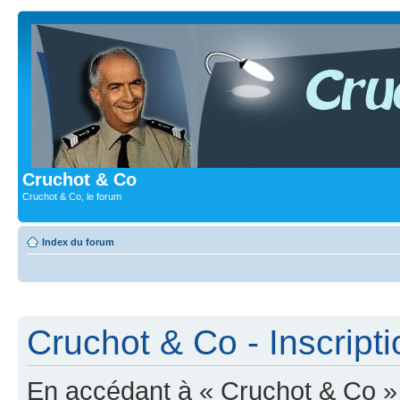
Cruchot & Co
Cruchot & Co, le forum
Index du forum
Cruchot & Co - Inscripti
En accédant à « Cruchot & Co » (