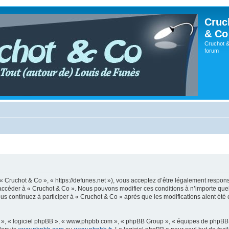
Cruc
& Co
Cruchot &
forum
 « Cruchot & Co », « https://defunes.net »), vous acceptez d’être légalement respo
ou accéder à « Cruchot & Co ». Nous pouvons modifier ces conditions à n’importe q
us continuez à participer à « Cruchot & Co » après que les modifications aient été
ur », « logiciel phpBB », « www.phpbb.com », « phpBB Group », « équipes de phpBB 