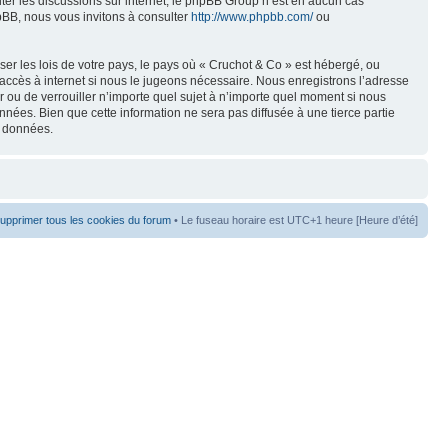
liter les discussions sur internet, le phpBB Group n’est en aucun cas
pBB, nous vous invitons à consulter
http://www.phpbb.com/
ou
er les lois de votre pays, le pays où « Cruchot & Co » est hébergé, ou
accès à internet si nous le jugeons nécessaire. Nous enregistrons l’adresse
er ou de verrouiller n’importe quel sujet à n’importe quel moment si nous
nées. Bien que cette information ne sera pas diffusée à une tierce partie
s données.
upprimer tous les cookies du forum
• Le fuseau horaire est UTC+1 heure [Heure d’été]