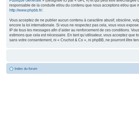
Publique Générale
» (désignée ici par « GPL ») et qui peut être téléchargée
responsable de la conduite et/ou du contenu que nous acceptons et/ou que n
http://www.phpbb.fr/
.
Vous acceptez de ne publier aucun contenu à caractère abusif, obscène, vulga
encore la loi internationale. Si vous ne respectez pas cela, vous vous expos
IP de tous les messages afin d’aider au renforcement de ces conditions. Vous a
estimons que cela est nécessaire. En tant qu’utilisateur, vous acceptez que t
sans votre consentement, ni « Cruchot & Co », ni phpBB, ne pourront être t
Index du forum