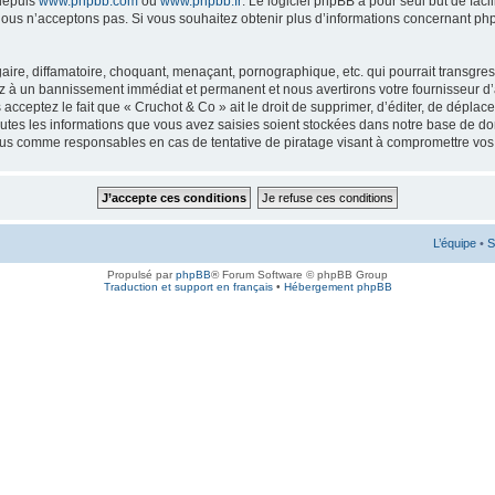
 depuis
www.phpbb.com
ou
www.phpbb.fr
. Le logiciel phpBB a pour seul but de faci
ous n’acceptons pas. Si vous souhaitez obtenir plus d’informations concernant ph
ire, diffamatoire, choquant, menaçant, pornographique, etc. qui pourrait transgress
ez à un bannissement immédiat et permanent et nous avertirons votre fournisseur d’
cceptez le fait que « Cruchot & Co » ait le droit de supprimer, d’éditer, de déplac
outes les informations que vous avez saisies soient stockées dans notre base de don
enus comme responsables en cas de tentative de piratage visant à compromettre vo
L’équipe
•
S
Propulsé par
phpBB
® Forum Software © phpBB Group
Traduction et support en français
•
Hébergement phpBB